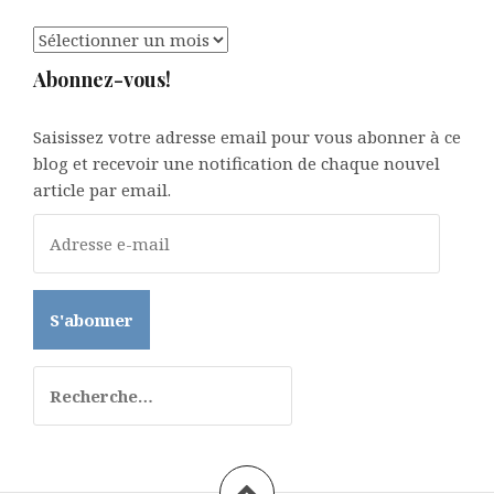
Archives
Abonnez-vous!
Saisissez votre adresse email pour vous abonner à ce
blog et recevoir une notification de chaque nouvel
article par email.
A
d
r
e
s
s
Rechercher :
e
e
-
m
a