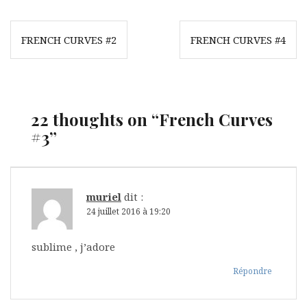
r
e
e
e
)
)
)
Navigation
FRENCH CURVES #2
FRENCH CURVES #4
de
l’article
22 thoughts on “
French Curves
#3
”
muriel
dit :
24 juillet 2016 à 19:20
sublime , j’adore
Répondre