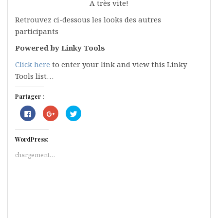
A très vite!
Retrouvez ci-dessous les looks des autres
participants
Powered by Linky Tools
Click here
to enter your link and view this Linky
Tools list…
Partager :
C
C
C
l
l
l
i
i
i
q
q
q
u
u
u
WordPress:
e
e
e
z
z
z
p
p
p
chargement…
o
o
o
u
u
u
r
r
r
p
p
p
a
a
a
r
r
r
t
t
t
a
a
a
g
g
g
e
e
e
r
r
r