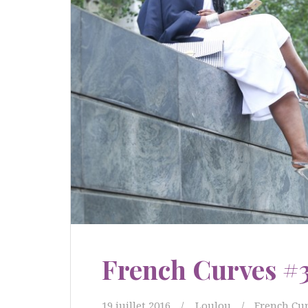
French Curves #
19 juillet 2016
Loulou
French Cu