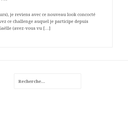
ours), je reviens avec ce nouveau look concocté
vez ce challenge auquel je participe depuis
Gaëlle (avez-vous vu […]
R
e
c
h
e
r
c
h