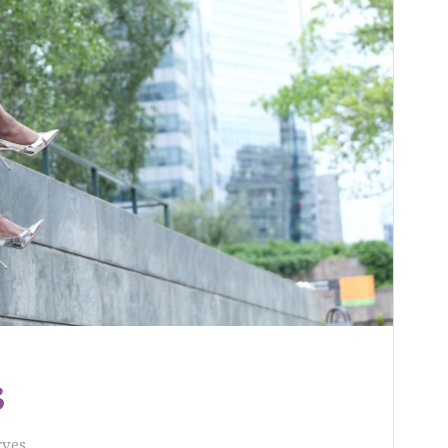
3
rves