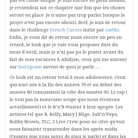
pas été chose simple. Je suis encore en plein dedans,
je reviendrai sur ce chapitre une fois que les choses
seront en place. Je n’aime pas trop parler lorsque le
projet n’est pas encore abouti. Bref, je suis de retour
dans le challenge
French Curves
initié par
Gaëlle
.
Enfin, je vous dit de retour mais encore un peu en
retard, le look que je vais vous proposer date du
mois d’avril, mais je n’ai pas pu le poster avant du
fait de mes vacances à Abidjan, ceux qui me suivent
sur
Instagram
savent de quoi je parle….
Ce look est un retour total à mon adolescence. Ceux
qui sont nés à la fin des années 70 et au début des
années 80 connaissent la vibe des années 90. Le rap (
le vrai pas la mauvaise soupe que nous écoutons
actuellement) et le R’n’B étaient à leur apogée. Les
artistes tel que R. Kelly, Mary J Blige, Salt’n’Pepa,
Bobby Brown, TLC, 2 Live Crew pour ne citer qu’eux
nous faisaient transcender dans les après-midis
(j’espère que vous savez de quoi je parle) et dans les