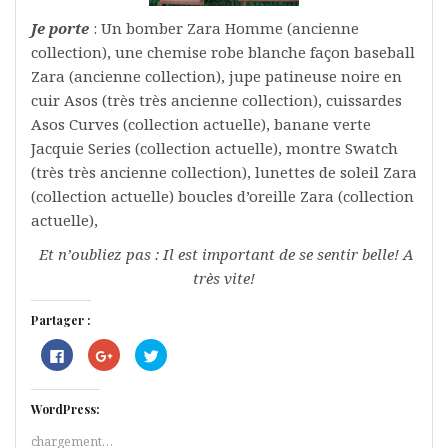
Je porte
: Un bomber Zara Homme (ancienne
collection), une chemise robe blanche façon baseball
Zara (ancienne collection), jupe patineuse noire en
cuir Asos (très très ancienne collection), cuissardes
Asos Curves (collection actuelle), banane verte
Jacquie Series (collection actuelle), montre Swatch
(très très ancienne collection), lunettes de soleil Zara
(collection actuelle) boucles d’oreille Zara (collection
actuelle),
Et n’oubliez pas : Il est important de se sentir belle! A
très vite!
Partager :
C
C
C
l
l
l
i
i
i
q
q
q
u
u
u
WordPress:
e
e
e
z
z
z
p
p
p
chargement…
o
o
o